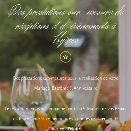
Des prestations sur-mesure de
réceptions et d’évènements à
Hyères
Des prestations sur-mesures pour la réalisation de votre
Mariage, Baptême & Anniversaire
Le restaurant vous accompagne pour la réalisation de vos Repas
d’affaires, Incentive, Séminaires, Comités de Direction &
Journées d’études